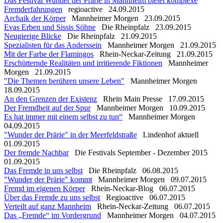
Das Festival Wunder der Prärie in Mannheim bietet komplexe
Fremderfahrungen
regioactive
24.09.2015
Archaik der Körper
Mannheimer Morgen
23.09.2015
Evas Erben und Sissis Söhne
Die Rheinpfalz
23.09.2015
Neugierige Blicke
Die Rheinpfalz
21.09.2015
Spezialisten für das Anderssein
Mannheimer Morgen
21.09.2015
Mit der Farbe der Flamingos
Rhein-Neckar-Zeitung
21.09.2015
Erschütternde Realitäten und irritierende Fiktionen
Mannheimer
Morgen
21.09.2015
"Die Themen berühren unsere Leben"
Mannheimer Morgen
18.09.2015
An den Grenzen der Existenz
Rhein Main Presse
17.09.2015
Der Fremdheit auf der Spur
Mannheimer Morgen
10.09.2015
Es hat immer mit einem selbst zu tun“
Mannheimer Morgen
04.09.2015
"Wunder der Prärie" in der Meerfeldstraße
Lindenhof aktuell
01.09.2015
Der fremde Nachbar
Die Festivals September - Dezember 2015
01.09.2015
Das Fremde in uns selbst
Die Rheinpfalz
06.08.2015
"Wunder der Prärie" kommt
Mannheimer Morgen
09.07.2015
Fremd im eigenen Körper
Rhein-Neckar-Blog
06.07.2015
Über das Fremde zu uns selbst
Regioactive
06.07.2015
Verteilt auf ganz Mannheim
Rhein-Neckar-Zeitung
06.07.2015
Das „Fremde“ im Vordergrund
Mannheimer Morgen
04.07.2015