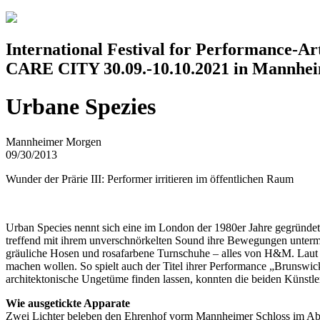
Jump to navigation
International Festival for Performance-A
CARE CITY 30.09.-10.10.2021 in Mannhe
Urbane Spezies
Mannheimer Morgen
09/30/2013
Wunder der Prärie III: Performer irritieren im öffentlichen Raum
Urban Species nennt sich eine im London der 1980er Jahre gegründe
treffend mit ihrem unverschnörkelten Sound ihre Bewegungen unterma
gräuliche Hosen und rosafarbene Turnschuhe – alles von H&M. Laut Pr
machen wollen. So spielt auch der Titel ihrer Performance „Brunswic
architektonische Ungetüme finden lassen, konnten die beiden Künstle
Wie ausgetickte Apparate
Zwei Lichter beleben den Ehrenhof vorm Mannheimer Schloss im Aben