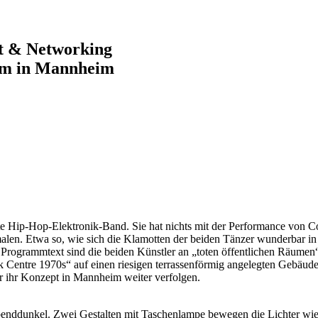
rt & Networking
im in Mannheim
te Hip-Hop-Elektronik-Band. Sie hat nichts mit der Performance von 
len. Etwa so, wie sich die Klamotten der beiden Tänzer wunderbar in 
ogrammtext sind die beiden Künstler an „toten öffentlichen Räumen“ i
k Centre 1970s“ auf einen riesigen terrassenförmig angelegten Gebäude
r ihr Konzept in Mannheim weiter verfolgen.
ddunkel. Zwei Gestalten mit Taschenlampe bewegen die Lichter wie kr