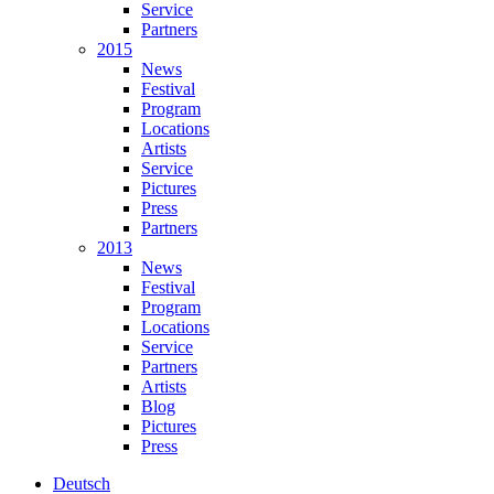
Service
Partners
2015
News
Festival
Program
Locations
Artists
Service
Pictures
Press
Partners
2013
News
Festival
Program
Locations
Service
Partners
Artists
Blog
Pictures
Press
Deutsch