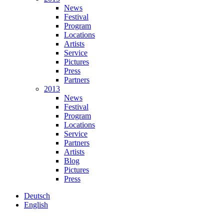
News
Festival
Program
Locations
Artists
Service
Pictures
Press
Partners
2013
News
Festival
Program
Locations
Service
Partners
Artists
Blog
Pictures
Press
Deutsch
English