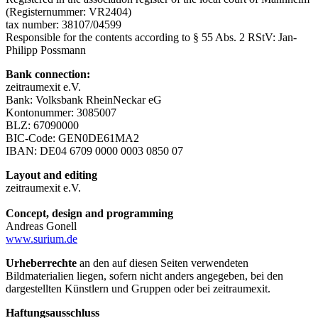
(Registernummer: VR2404)
tax number: 38107/04599
Responsible for the contents according to § 55 Abs. 2 RStV: Jan-
Philipp Possmann
Bank connection:
zeitraumexit e.V.
Bank: Volksbank RheinNeckar eG
Kontonummer: 3085007
BLZ: 67090000
BIC-Code: GEN0DE61MA2
IBAN: DE04 6709 0000 0003 0850 07
Layout and editing
zeitraumexit e.V.
Concept, design and programming
Andreas Gonell
www.surium.de
Urheberrechte
an den auf diesen Seiten verwendeten
Bildmaterialien liegen, sofern nicht anders angegeben, bei den
dargestellten Künstlern und Gruppen oder bei zeitraumexit.
Haftungsausschluss