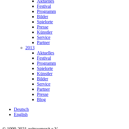
Aktuelles
Festival
Programm
Bilder
Spielorte
Presse
Künstler
Service
Partner
2013
Aktuelles
Festival
Programm
Spielorte
Künstler
Bilder
Service
Partner
Presse
Blog
Deutsch
English
© 1999-2021 zeitraumexit e.V.