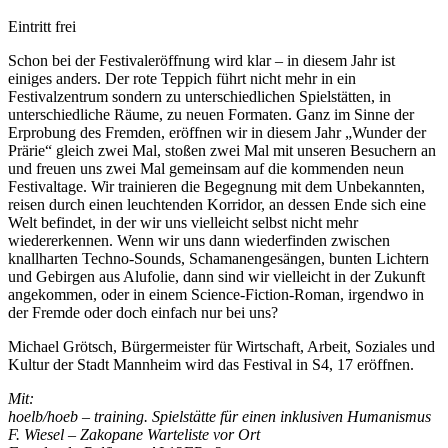
Eintritt frei
Schon bei der Festivaleröffnung wird klar – in diesem Jahr ist
einiges anders. Der rote Teppich führt nicht mehr in ein
Festivalzentrum sondern zu unterschiedlichen Spielstätten, in
unterschiedliche Räume, zu neuen Formaten. Ganz im Sinne der
Erprobung des Fremden, eröffnen wir in diesem Jahr „Wunder der
Prärie“ gleich zwei Mal, stoßen zwei Mal mit unseren Besuchern an
und freuen uns zwei Mal gemeinsam auf die kommenden neun
Festivaltage. Wir trainieren die Begegnung mit dem Unbekannten,
reisen durch einen leuchtenden Korridor, an dessen Ende sich eine
Welt befindet, in der wir uns vielleicht selbst nicht mehr
wiedererkennen. Wenn wir uns dann wiederfinden zwischen
knallharten Techno-Sounds, Schamanengesängen, bunten Lichtern
und Gebirgen aus Alufolie, dann sind wir vielleicht in der Zukunft
angekommen, oder in einem Science-Fiction-Roman, irgendwo in
der Fremde oder doch einfach nur bei uns?
Michael Grötsch, Bürgermeister für Wirtschaft, Arbeit, Soziales und
Kultur der Stadt Mannheim wird das Festival in S4, 17 eröffnen.
Mit:
hoelb/hoeb – training. Spielstätte für einen inklusiven Humanismus
F. Wiesel – Zakopane Warteliste vor Ort