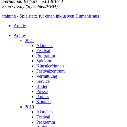
Ferndando Belfiore – AL13FB<3
Sean O’Kay (Styleabteil/HBH)
training - Spielstätte für einen inklusiven Humanismus
Archiv
Archiv
2021
Aktuelles
Festival
Programm
Spielorte
Künstler*innen
Festivalzentrum
Vermittlung
Service
Bilder
Presse
Partner
Kontakt
2019
Aktuelles
Festival
Programm