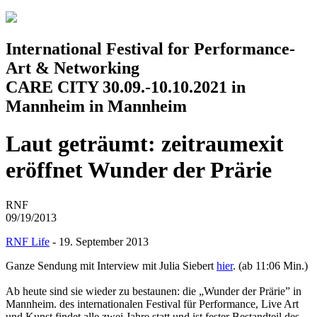
Jump to navigation
International Festival for Performance-
Art & Networking
CARE CITY 30.09.-10.10.2021 in
Mannheim in Mannheim
Laut geträumt: zeitraumexit
eröffnet Wunder der Prärie
RNF
09/19/2013
RNF Life
- 19. September 2013
Ganze Sendung mit Interview mit Julia Siebert
hier
. (ab 11:06 Min.)
Ab heute sind sie wieder zu bestaunen: die „Wunder der Prärie” in
Mannheim. des internationalen Festival für Performance, Live Art
und Kunst findet alle zwei Jahre statt und ist fester Bestandteil des