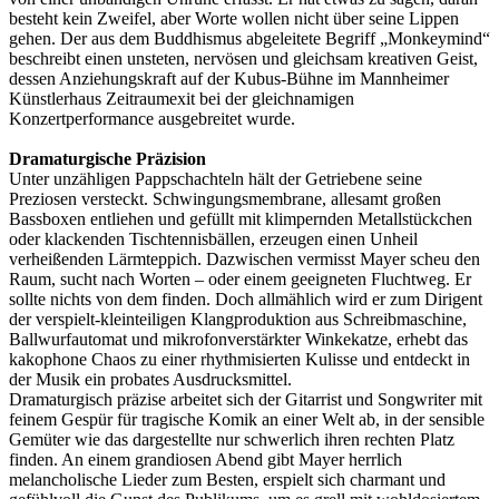
besteht kein Zweifel, aber Worte wollen nicht über seine Lippen
gehen. Der aus dem Buddhismus abgeleitete Begriff „Monkeymind“
beschreibt einen unsteten, nervösen und gleichsam kreativen Geist,
dessen Anziehungskraft auf der Kubus-Bühne im Mannheimer
Künstlerhaus Zeitraumexit bei der gleichnamigen
Konzertperformance ausgebreitet wurde.
Dramaturgische Präzision
Unter unzähligen Pappschachteln hält der Getriebene seine
Preziosen versteckt. Schwingungsmembrane, allesamt großen
Bassboxen entliehen und gefüllt mit klimpernden Metallstückchen
oder klackenden Tischtennisbällen, erzeugen einen Unheil
verheißenden Lärmteppich. Dazwischen vermisst Mayer scheu den
Raum, sucht nach Worten – oder einem geeigneten Fluchtweg. Er
sollte nichts von dem finden. Doch allmählich wird er zum Dirigent
der verspielt-kleinteiligen Klangproduktion aus Schreibmaschine,
Ballwurfautomat und mikrofonverstärkter Winkekatze, erhebt das
kakophone Chaos zu einer rhythmisierten Kulisse und entdeckt in
der Musik ein probates Ausdrucksmittel.
Dramaturgisch präzise arbeitet sich der Gitarrist und Songwriter mit
feinem Gespür für tragische Komik an einer Welt ab, in der sensible
Gemüter wie das dargestellte nur schwerlich ihren rechten Platz
finden. An einem grandiosen Abend gibt Mayer herrlich
melancholische Lieder zum Besten, erspielt sich charmant und