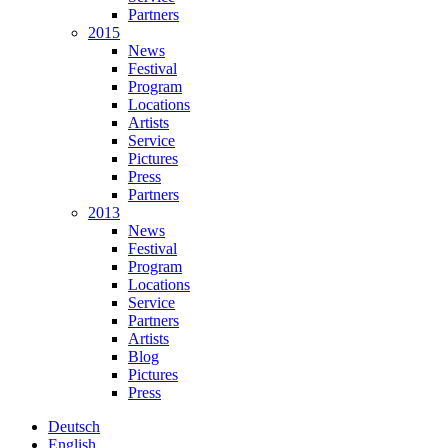
Partners
2015
News
Festival
Program
Locations
Artists
Service
Pictures
Press
Partners
2013
News
Festival
Program
Locations
Service
Partners
Artists
Blog
Pictures
Press
Deutsch
English