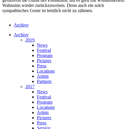
gefühlvoll die Gunst des Publikums, um es grell mit wohldosiertem
Wahnsinn wieder zurückzuweisen. Denn auch ein solch
sympathisches Genie ist letztlich nicht zu zähmen.
Archive
Archive
2019
News
Festival
Program
Pictures
Press
Locations
Artists
Partners
2017
News
Festival
Program
Locations
Artists
Pictures
Press
Service