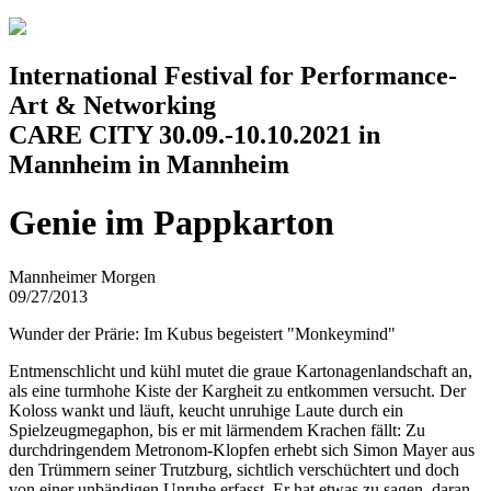
Jump to navigation
International Festival for Performance-
Art & Networking
CARE CITY 30.09.-10.10.2021 in
Mannheim in Mannheim
Genie im Pappkarton
Mannheimer Morgen
09/27/2013
Wunder der Prärie: Im Kubus begeistert "Monkeymind"
Entmenschlicht und kühl mutet die graue Kartonagenlandschaft an,
als eine turmhohe Kiste der Kargheit zu entkommen versucht. Der
Koloss wankt und läuft, keucht unruhige Laute durch ein
Spielzeugmegaphon, bis er mit lärmendem Krachen fällt: Zu
durchdringendem Metronom-Klopfen erhebt sich Simon Mayer aus
den Trümmern seiner Trutzburg, sichtlich verschüchtert und doch
von einer unbändigen Unruhe erfasst. Er hat etwas zu sagen, daran